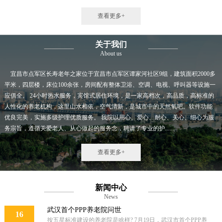
查看更多+
关于我们
About us
宜昌市点军区长寿老年之家位于宜昌市点军区谭家河社区9组，建筑面积2000多
平米，四层楼，床位100余张，房间配有整体卫浴、空调、电视、呼叫器等设施一
应俱全。 24小时热水服务，宾馆式居住环境，是一家高档次，高品质，高标准的
人性化的养老机构，这里山水相依，空气清新，是城市中的天然氧吧。软件功能
优良完美，实施多级护理优质服务。 我院以用心、爱心、耐心、关心、细心为服
务宗旨，遵循关爱老人、从心做起的服务念，聘请了专业的护......
查看更多+
新闻中心
News
武汉首个PPP养老院问世
16
按五星标准建设的养老院是啥样? 7月19日，武汉市首个PPP养