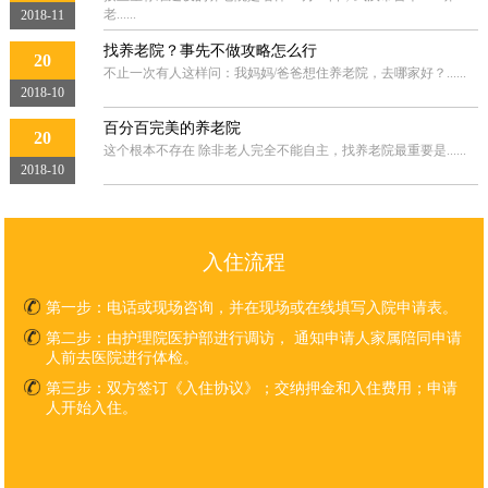
老......
2018-11
找养老院？事先不做攻略怎么行
20
不止一次有人这样问：我妈妈/爸爸想住养老院，去哪家好？......
2018-10
百分百完美的养老院
20
这个根本不存在 除非老人完全不能自主，找养老院最重要是......
2018-10
入住流程
第一步：
电话或现场咨询，并在现场或在线填写入院申请表。
第二步：
由护理院医护部进行调访， 通知申请人家属陪同申请
人前去医院进行体检。
第三步：
双方签订《入住协议》；交纳押金和入住费用；申请
人开始入住。