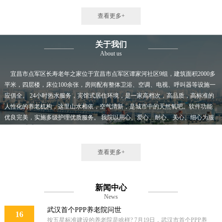
查看更多+
关于我们
About us
宜昌市点军区长寿老年之家位于宜昌市点军区谭家河社区9组，建筑面积2000多
平米，四层楼，床位100余张，房间配有整体卫浴、空调、电视、呼叫器等设施一
应俱全。 24小时热水服务，宾馆式居住环境，是一家高档次，高品质，高标准的
人性化的养老机构，这里山水相依，空气清新，是城市中的天然氧吧。软件功能
优良完美，实施多级护理优质服务。 我院以用心、爱心、耐心、关心、细心为服
务宗旨，遵循关爱老人、从心做起的服务念，聘请了专业的护......
查看更多+
新闻中心
News
武汉首个PPP养老院问世
16
按五星标准建设的养老院是啥样? 7月19日，武汉市首个PPP养