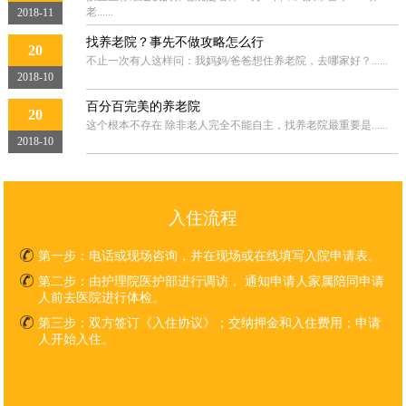
老......
2018-11
找养老院？事先不做攻略怎么行
20
不止一次有人这样问：我妈妈/爸爸想住养老院，去哪家好？......
2018-10
百分百完美的养老院
20
这个根本不存在 除非老人完全不能自主，找养老院最重要是......
2018-10
入住流程
第一步：
电话或现场咨询，并在现场或在线填写入院申请表。
第二步：
由护理院医护部进行调访， 通知申请人家属陪同申请
人前去医院进行体检。
第三步：
双方签订《入住协议》；交纳押金和入住费用；申请
人开始入住。