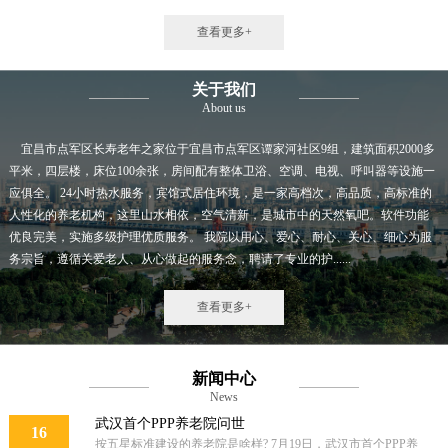
查看更多+
关于我们
About us
宜昌市点军区长寿老年之家位于宜昌市点军区谭家河社区9组，建筑面积2000多
平米，四层楼，床位100余张，房间配有整体卫浴、空调、电视、呼叫器等设施一
应俱全。 24小时热水服务，宾馆式居住环境，是一家高档次，高品质，高标准的
人性化的养老机构，这里山水相依，空气清新，是城市中的天然氧吧。软件功能
优良完美，实施多级护理优质服务。 我院以用心、爱心、耐心、关心、细心为服
务宗旨，遵循关爱老人、从心做起的服务念，聘请了专业的护......
查看更多+
新闻中心
News
武汉首个PPP养老院问世
16
按五星标准建设的养老院是啥样? 7月19日，武汉市首个PPP养