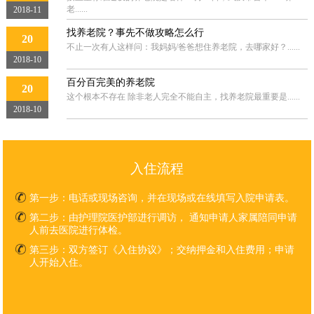
老......
2018-11
找养老院？事先不做攻略怎么行
20
不止一次有人这样问：我妈妈/爸爸想住养老院，去哪家好？......
2018-10
百分百完美的养老院
20
这个根本不存在 除非老人完全不能自主，找养老院最重要是......
2018-10
入住流程
第一步：
电话或现场咨询，并在现场或在线填写入院申请表。
第二步：
由护理院医护部进行调访， 通知申请人家属陪同申请
人前去医院进行体检。
第三步：
双方签订《入住协议》；交纳押金和入住费用；申请
人开始入住。